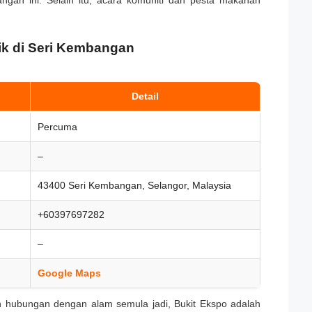
ik di Seri Kembangan
Detail
Percuma
–
43400 Seri Kembangan, Selangor, Malaysia
+60397697282
–
Google Maps
an hubungan dengan alam semula jadi, Bukit Ekspo adalah