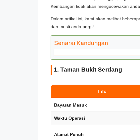
Kembangan tidak akan mengecewakan anda
Dalam artikel ini, kami akan melihat beberap
dan mesti anda pergi!
Senarai Kandungan
1. Taman Bukit Serdang
Info
Bayaran Masuk
Waktu Operasi
Alamat Penuh