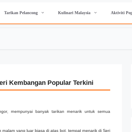
Tarikan Pelancong
Kulinari Malaysia
Aktiviti Po
Seri Kembangan Popular Terkini
ngor, mempunyai banyak tarikan menarik untuk semua
 malam yang luar biasa di atas bot, tempat menarik di Seri