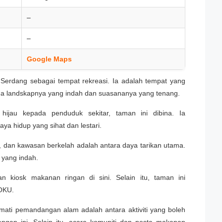
–
–
Google Maps
erdang sebagai tempat rekreasi. Ia adalah tempat yang
na landskapnya yang indah dan suasananya yang tenang.
ijau kepada penduduk sekitar, taman ini dibina. Ia
a hidup yang sihat dan lestari.
 dan kawasan berkelah adalah antara daya tarikan utama.
 yang indah.
 kiosk makanan ringan di sini. Selain itu, taman ini
 OKU.
mati pemandangan alam adalah antara aktiviti yang boleh
ngan ini. Selain itu, acara komuniti dan pesta makanan