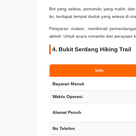
Bot yang selesa, pemandu yang mahir, da
itu, terdapat tempat duduk yang selesa di
Pelayaran malam, menikmati pemandanga
aktiviti. Untuk acara romantis dan perayaan k
4. Bukit Serdang Hiking Trail
Info
Bayaran Masuk
Waktu Operasi
Alamat Penuh
No Telefon