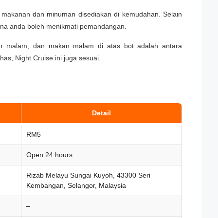
n makanan dan minuman disediakan di kemudahan. Selain
 mana anda boleh menikmati pemandangan.
n malam, dan makan malam di atas bot adalah antara
has, Night Cruise ini juga sesuai.
Detail
RM5
Open 24 hours
Rizab Melayu Sungai Kuyoh, 43300 Seri
Kembangan, Selangor, Malaysia
–