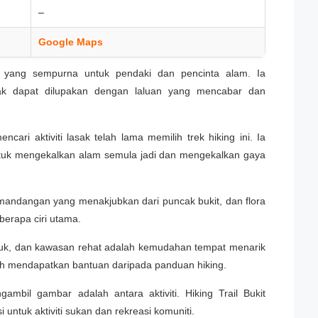
–
Google Maps
t yang sempurna untuk pendaki dan pencinta alam. Ia
ak dapat dilupakan dengan laluan yang mencabar dan
ri aktiviti lasak telah lama memilih trek hiking ini. Ia
tuk mengekalkan alam semula jadi dan mengekalkan gaya
mandangan yang menakjubkan dari puncak bukit, dan flora
erapa ciri utama.
njuk, dan kawasan rehat adalah kemudahan tempat menarik
eh mendapatkan bantuan daripada panduan hiking.
mbil gambar adalah antara aktiviti. Hiking Trail Bukit
 untuk aktiviti sukan dan rekreasi komuniti.