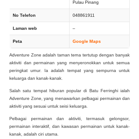
Pulau Pinang
No Telefon
048861911
Laman web
–
Peta
Google Maps
Adventure Zone adalah taman tema tertutup dengan banyak
aktiviti dan permainan yang menyeronokkan untuk semua
peringkat umur. Ia adalah tempat yang sempurna untuk
keluarga dan kanak-kanak.
Salah satu tempat hiburan popular di Batu Ferringhi ialah
Adventure Zone, yang menawarkan pelbagai permainan dan
aktiviti yang sesuai untuk seisi keluarga.
Pelbagai permainan dan aktiviti, termasuk gelongsor,
permainan interaktif, dan kawasan permainan untuk kanak-
kanak, adalah ciri utama.