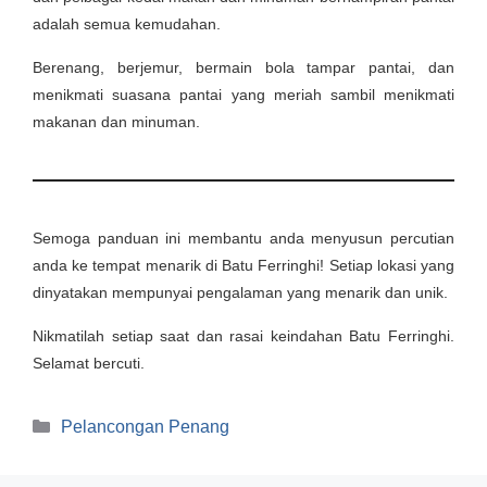
adalah semua kemudahan.
Berenang, berjemur, bermain bola tampar pantai, dan
menikmati suasana pantai yang meriah sambil menikmati
makanan dan minuman.
Semoga panduan ini membantu anda menyusun percutian
anda ke tempat menarik di Batu Ferringhi! Setiap lokasi yang
dinyatakan mempunyai pengalaman yang menarik dan unik.
Nikmatilah setiap saat dan rasai keindahan Batu Ferringhi.
Selamat bercuti.
Categories
Pelancongan Penang