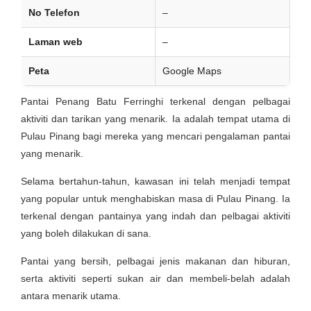
No Telefon
–
Laman web
–
Peta
Google Maps
Pantai Penang Batu Ferringhi terkenal dengan pelbagai
aktiviti dan tarikan yang menarik. Ia adalah tempat utama di
Pulau Pinang bagi mereka yang mencari pengalaman pantai
yang menarik.
Selama bertahun-tahun, kawasan ini telah menjadi tempat
yang popular untuk menghabiskan masa di Pulau Pinang. Ia
terkenal dengan pantainya yang indah dan pelbagai aktiviti
yang boleh dilakukan di sana.
Pantai yang bersih, pelbagai jenis makanan dan hiburan,
serta aktiviti seperti sukan air dan membeli-belah adalah
antara menarik utama.