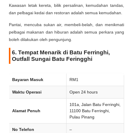
Kawasan letak kereta, bilik persalinan, kemudahan tandas,
dan pelbagai kedai dan restoran adalah semua kemudahan.
Pantai, mencuba sukan air, membeli-belah, dan menikmati
pelbagai makanan dan hiburan adalah semua perkara yang
boleh dilakukan oleh pengunjung.
6. Tempat Menarik di Batu Ferringhi,
Outfall Sungai Batu Feringghi
Bayaran Masuk
RM1
Waktu Operasi
Open 24 hours
101a, Jalan Batu Ferringhi,
Alamat Penuh
11100 Batu Ferringhi,
Pulau Pinang
No Telefon
–