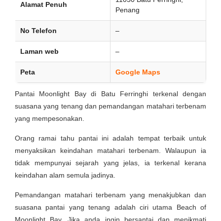
Alamat Penuh
Penang
No Telefon
–
Laman web
–
Peta
Google Maps
Pantai Moonlight Bay di Batu Ferringhi terkenal dengan
suasana yang tenang dan pemandangan matahari terbenam
yang mempesonakan.
Orang ramai tahu pantai ini adalah tempat terbaik untuk
menyaksikan keindahan matahari terbenam. Walaupun ia
tidak mempunyai sejarah yang jelas, ia terkenal kerana
keindahan alam semula jadinya.
Pemandangan matahari terbenam yang menakjubkan dan
suasana pantai yang tenang adalah ciri utama Beach of
Moonlight Bay. Jika anda ingin bersantai dan menikmati