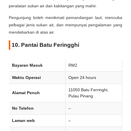
peralatan sukan air dan kakitangan yang mahir.
Pengunjung boleh menikmati pemandangan laut, mencuba
pelbagai jenis sukan air, dan mempunyai pengalaman yang
mendebarkan di atas air.
10. Pantai Batu Feringghi
Bayaran Masuk
RM2
Waktu Operasi
Open 24 hours
11050 Batu Ferringhi,
Alamat Penuh
Pulau Pinang
No Telefon
–
Laman web
–