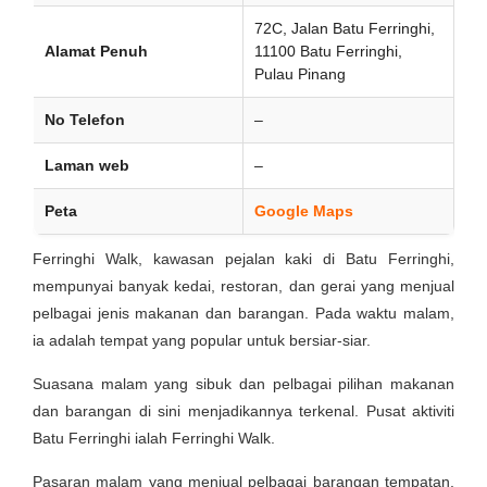
72C, Jalan Batu Ferringhi,
Alamat Penuh
11100 Batu Ferringhi,
Pulau Pinang
No Telefon
–
Laman web
–
Peta
Google Maps
Ferringhi Walk, kawasan pejalan kaki di Batu Ferringhi,
mempunyai banyak kedai, restoran, dan gerai yang menjual
pelbagai jenis makanan dan barangan. Pada waktu malam,
ia adalah tempat yang popular untuk bersiar-siar.
Suasana malam yang sibuk dan pelbagai pilihan makanan
dan barangan di sini menjadikannya terkenal. Pusat aktiviti
Batu Ferringhi ialah Ferringhi Walk.
Pasaran malam yang menjual pelbagai barangan tempatan,