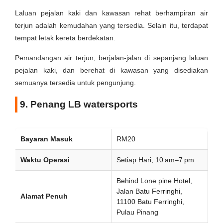
Laluan pejalan kaki dan kawasan rehat berhampiran air
terjun adalah kemudahan yang tersedia. Selain itu, terdapat
tempat letak kereta berdekatan.
Pemandangan air terjun, berjalan-jalan di sepanjang laluan
pejalan kaki, dan berehat di kawasan yang disediakan
semuanya tersedia untuk pengunjung.
9. Penang LB watersports
Bayaran Masuk
RM20
Waktu Operasi
Setiap Hari, 10 am–7 pm
Behind Lone pine Hotel,
Jalan Batu Ferringhi,
Alamat Penuh
11100 Batu Ferringhi,
Pulau Pinang