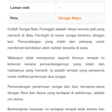
Laman web
–
Peta
Google Maps
Outfall Sungai Batu Feringghi adalah lokasi semula jadi yang
menarik di Batu Ferringhi di mana sungai bertemu dengan
laut. Pemandangan yang indah dan peluang untuk
menikmati keindahan alam sekitar tersedia di sana.
Walaupun tidak mempunyai sejarah khusus, tempat ini
terkenal kerana pemandangannya yang indah dan
habitatnya yang menarik. Ia adalah tempat yang sempurna
untuk melihat pertemuan dua sungai.
Pemandangan pertemuan sungai dan laut, bersama-sama
dengan flora dan fauna yang terdapat di sekitarnya, adalah
ciri utama.
Berhampiran kawasan ini terdapat tempat letak kereta dan