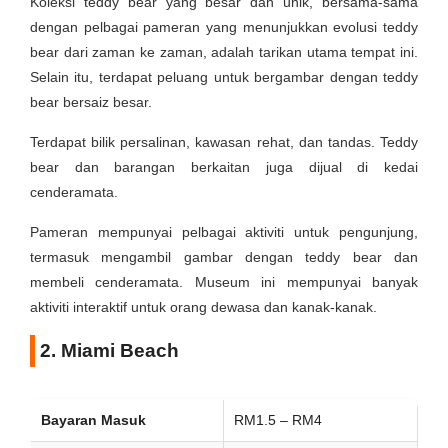
Koleksi teddy bear yang besar dan unik, bersama-sama
dengan pelbagai pameran yang menunjukkan evolusi teddy
bear dari zaman ke zaman, adalah tarikan utama tempat ini.
Selain itu, terdapat peluang untuk bergambar dengan teddy
bear bersaiz besar.
Terdapat bilik persalinan, kawasan rehat, dan tandas. Teddy
bear dan barangan berkaitan juga dijual di kedai
cenderamata.
Pameran mempunyai pelbagai aktiviti untuk pengunjung,
termasuk mengambil gambar dengan teddy bear dan
membeli cenderamata. Museum ini mempunyai banyak
aktiviti interaktif untuk orang dewasa dan kanak-kanak.
2. Miami Beach
Bayaran Masuk
RM1.5 – RM4