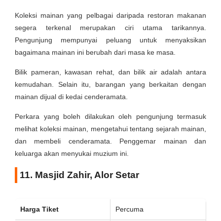
Koleksi mainan yang pelbagai daripada restoran makanan
segera terkenal merupakan ciri utama tarikannya.
Pengunjung mempunyai peluang untuk menyaksikan
bagaimana mainan ini berubah dari masa ke masa.
Bilik pameran, kawasan rehat, dan bilik air adalah antara
kemudahan. Selain itu, barangan yang berkaitan dengan
mainan dijual di kedai cenderamata.
Perkara yang boleh dilakukan oleh pengunjung termasuk
melihat koleksi mainan, mengetahui tentang sejarah mainan,
dan membeli cenderamata. Penggemar mainan dan
keluarga akan menyukai muzium ini.
11. Masjid Zahir, Alor Setar
Harga Tiket
Percuma