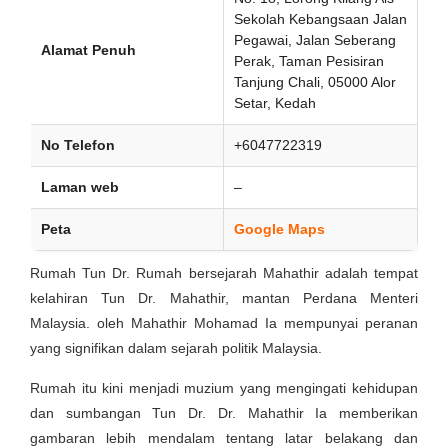
Sekolah Kebangsaan Jalan
Pegawai, Jalan Seberang
Alamat Penuh
Perak, Taman Pesisiran
Tanjung Chali, 05000 Alor
Setar, Kedah
No Telefon
+6047722319
Laman web
–
Peta
Google Maps
Rumah Tun Dr. Rumah bersejarah Mahathir adalah tempat
kelahiran Tun Dr. Mahathir, mantan Perdana Menteri
Malaysia. oleh Mahathir Mohamad Ia mempunyai peranan
yang signifikan dalam sejarah politik Malaysia.
Rumah itu kini menjadi muzium yang mengingati kehidupan
dan sumbangan Tun Dr. Dr. Mahathir Ia memberikan
gambaran lebih mendalam tentang latar belakang dan