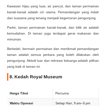
Kawasan hijau yang luas, air pancut, dan taman permainan
kanak-kanak adalah ciri utama. Pemandangan yang indah
dan suasana yang tenang menjadi kegemaran pengunjung.
Parkir, taman permainan kanak-kanak, dan bilik air adalah
kemudahan. Di taman juga terdapat gerai makanan dan
minuman.
Berkelah, bermain permainan dan menikmati pemandangan
taman adalah semua perkara yang boleh dilakukan oleh
pengunjung. Aktiviti luar dan rekreasi keluarga adalah pilihan
yang baik di taman ini.
8. Kedah Royal Museum
Harga Tiket
Percuma
Waktu Operasi
Setiap Hari, 9 am–5 pm