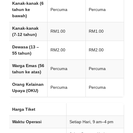
Kanak-kanak (6
tahun ke
Percuma
Percuma
bawah)
Kanak-kanak
RM1.00
RM1.00
(7-12 tahun)
Dewasa (13 –
RM2.00
RM2.00
55 tahun)
Warga Emas (56
Percuma
Percuma
tahun ke atas)
Orang Kelainan
Percuma
Percuma
Upaya (OKU)
Harga Tiket
Waktu Operasi
Setiap Hari, 9 am–4 pm