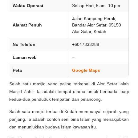
Waktu Operasi
Setiap Hari, 5 am–10 pm
Jalan Kampung Perak,
Alamat Penuh
Bandar Alor Setar, 05150
Alor Setar, Kedah
No Telefon
+6047333288
Laman web
–
Peta
Google Maps
Salah satu masjid yang paling terkenal di Alor Setar ialah
Masjid Zahir. Ia adalah tempat utama untuk beribadat bagi
kedua-dua penduduk tempatan dan pelancong.
Salah satu masjid tertua di Kedah mempunyai sejarah yang
panjang. Ia adalah contoh seni bina Islam yang menakjubkan
dan menunjukkan budaya Islam kawasan itu.