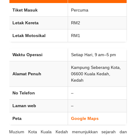
Tiket Masuk
Percuma
Letak Kereta
RM2
Letak Motosikal
RM1
Waktu Operasi
Setiap Hari, 9 am–5 pm
Kampung Seberang Kota,
Alamat Penuh
06600 Kuala Kedah,
Kedah
No Telefon
–
Laman web
–
Peta
Google Maps
Muzium Kota Kuala Kedah menunjukkan sejarah dan