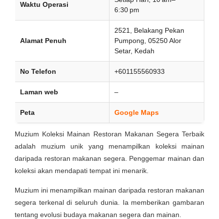
Waktu Operasi
6:30 pm
2521, Belakang Pekan
Alamat Penuh
Pumpong, 05250 Alor
Setar, Kedah
No Telefon
+601155560933
Laman web
–
Peta
Google Maps
Muzium Koleksi Mainan Restoran Makanan Segera Terbaik
adalah muzium unik yang menampilkan koleksi mainan
daripada restoran makanan segera. Penggemar mainan dan
koleksi akan mendapati tempat ini menarik.
Muzium ini menampilkan mainan daripada restoran makanan
segera terkenal di seluruh dunia. Ia memberikan gambaran
tentang evolusi budaya makanan segera dan mainan.