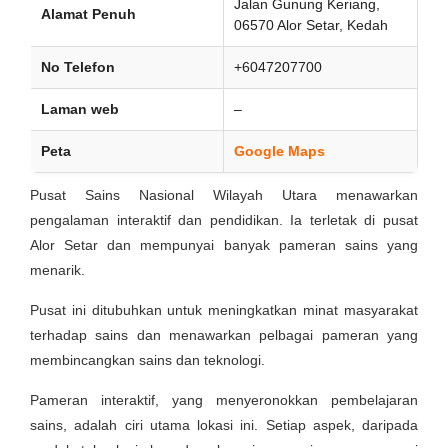
Jalan Gunung Keriang,
Alamat Penuh
06570 Alor Setar, Kedah
No Telefon
+6047207700
Laman web
–
Peta
Google Maps
Pusat Sains Nasional Wilayah Utara menawarkan
pengalaman interaktif dan pendidikan. Ia terletak di pusat
Alor Setar dan mempunyai banyak pameran sains yang
menarik.
Pusat ini ditubuhkan untuk meningkatkan minat masyarakat
terhadap sains dan menawarkan pelbagai pameran yang
membincangkan sains dan teknologi.
Pameran interaktif, yang menyeronokkan pembelajaran
sains, adalah ciri utama lokasi ini. Setiap aspek, daripada