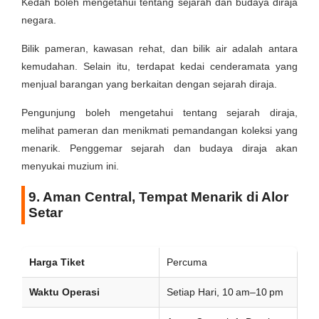
Kedah boleh mengetahui tentang sejarah dan budaya diraja
negara.
Bilik pameran, kawasan rehat, dan bilik air adalah antara
kemudahan. Selain itu, terdapat kedai cenderamata yang
menjual barangan yang berkaitan dengan sejarah diraja.
Pengunjung boleh mengetahui tentang sejarah diraja,
melihat pameran dan menikmati pemandangan koleksi yang
menarik. Penggemar sejarah dan budaya diraja akan
menyukai muzium ini.
9. Aman Central, Tempat Menarik di Alor
Setar
Harga Tiket
Percuma
Waktu Operasi
Setiap Hari, 10 am–10 pm