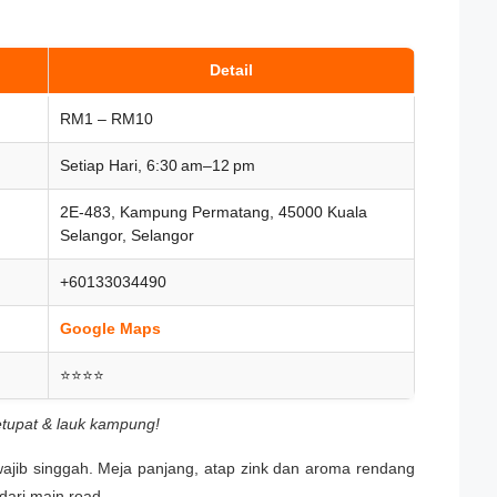
Detail
RM1 – RM10
Setiap Hari, 6:30 am–12 pm
2E-483, Kampung Permatang, 45000 Kuala
Selangor, Selangor
+60133034490
Google Maps
⭐⭐⭐⭐
etupat & lauk kampung!
 wajib singgah. Meja panjang, atap zink dan aroma rendang
ari main road.