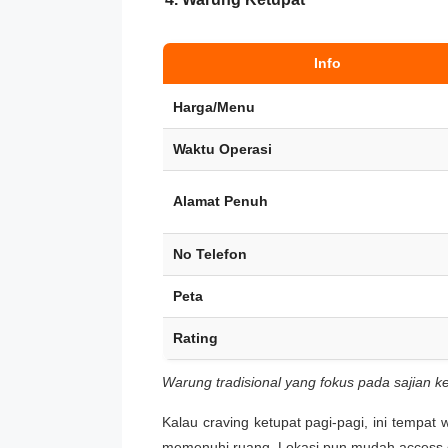
Info
Harga/Menu
Waktu Operasi
Alamat Penuh
No Telefon
Peta
Rating
Warung tradisional yang fokus pada sajian k
Kalau craving ketupat pagi-pagi, ini tempat
memenuhi ruang. Lokasi pun mudah access d