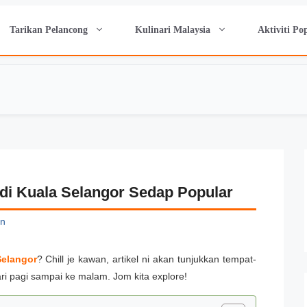
Tarikan Pelancong
Kulinari Malaysia
Aktiviti Po
di Kuala Selangor Sedap Popular
n
Selangor
? Chill je kawan, artikel ni akan tunjukkan tempat-
ari pagi sampai ke malam. Jom kita explore!