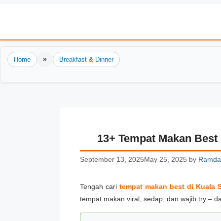
Skip
to
content
»
Home
Breakfast & Dinner
13+ Tempat Makan Best 
September 13, 2025
May 25, 2025
by
Ramda
Tengah cari
tempat makan best di Kuala 
tempat makan viral, sedap, dan wajib try – d