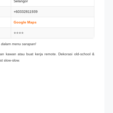
Selangor
+60332811939
Google Maps
⭐⭐⭐⭐
n dalam menu sarapan!
gan kawan atau buat kerja remote. Dekorasi old-school &
st slow-slow.