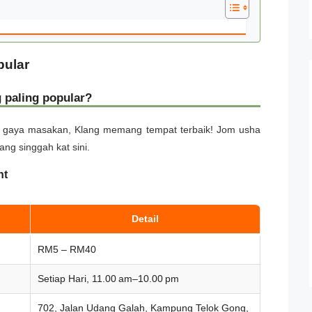
pular
 paling popular?
ai gaya masakan, Klang memang tempat terbaik! Jom usha
ng singgah kat sini.
nt
Detail
RM5 – RM40
Setiap Hari, 11.00 am–10.00 pm
702, Jalan Udang Galah, Kampung Telok Gong,