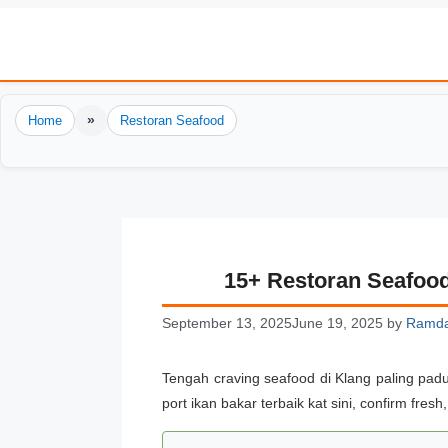
Skip
to
content
»
Home
Restoran Seafood
15+ Restoran Seafood
September 13, 2025
June 19, 2025
by
Ramd
Tengah craving seafood di Klang paling pad
port ikan bakar terbaik kat sini, confirm fres