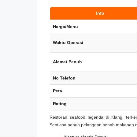
Info
Harga/Menu
Waktu Operasi
Alamat Penuh
No Telefon
Peta
Rating
Restoran seafood legenda di Klang, terke
Sentiasa penuh pelanggan sebab makanan me
Nestum Mantis Prawn