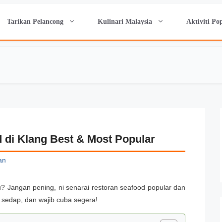
Tarikan Pelancong
Kulinari Malaysia
Aktiviti Po
 di Klang Best & Most Popular
an
u? Jangan pening, ni senarai restoran seafood popular dan
h, sedap, dan wajib cuba segera!