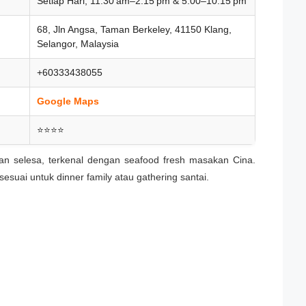
Setiap Hari, 11.30 am–2.15 pm & 5.00–10.15 pm
68, Jln Angsa, Taman Berkeley, 41150 Klang,
Selangor, Malaysia
+60333438055
Google Maps
⭐⭐⭐⭐
an selesa, terkenal dengan seafood fresh masakan Cina.
esuai untuk dinner family atau gathering santai.