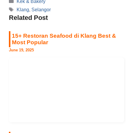
Categories
Kek & Bakery
Tags
Klang
,
Selangor
Related Post
15+ Restoran Seafood di Klang Best &
Most Popular
June 19, 2025