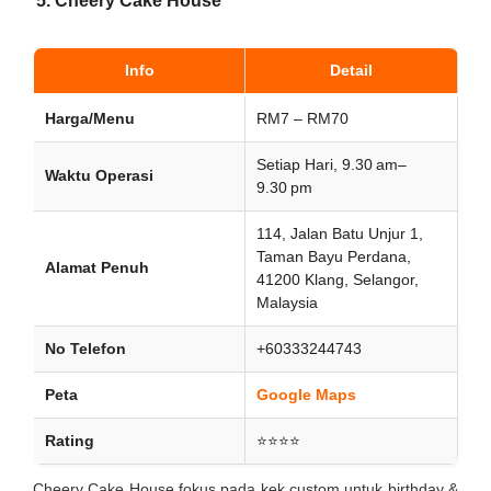
5. Cheery Cake House
Info
Detail
Harga/Menu
RM7 – RM70
Setiap Hari, 9.30 am–
Waktu Operasi
9.30 pm
114, Jalan Batu Unjur 1,
Taman Bayu Perdana,
Alamat Penuh
41200 Klang, Selangor,
Malaysia
No Telefon
+60333244743
Peta
Google Maps
Rating
⭐⭐⭐⭐
Cheery Cake House fokus pada kek custom untuk birthday &