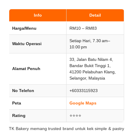
Info
Detail
Harga/Menu
RM10 – RM83
Setiap Hari, 7.30 am–
Waktu Operasi
10.00 pm
33, Jalan Batu Nilam 4,
Bandar Bukit Tinggi 1,
Alamat Penuh
41200 Pelabuhan Klang,
Selangor, Malaysia
No Telefon
+60333115923
Peta
Google Maps
Rating
⭐⭐⭐⭐
TK Bakery memang trusted brand untuk kek simple & pastry