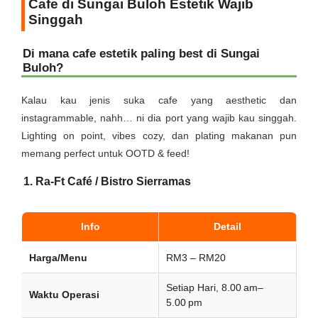
Cafe di Sungai Buloh Estetik Wajib
Singgah
Di mana cafe estetik paling best di Sungai
Buloh?
Kalau kau jenis suka cafe yang aesthetic dan
instagrammable, nahh… ni dia port yang wajib kau singgah.
Lighting on point, vibes cozy, dan plating makanan pun
memang perfect untuk OOTD & feed!
1. Ra-Ft Café / Bistro Sierramas
Info
Detail
Harga/Menu
RM3 – RM20
Setiap Hari, 8.00 am–
Waktu Operasi
5.00 pm