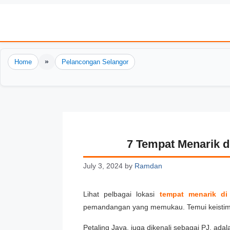
Skip
to
content
»
Home
Pelancongan Selangor
7 Tempat Menarik d
July 3, 2024
by
Ramdan
Lihat pelbagai lokasi
tempat menarik di
pemandangan yang memukau. Temui keistim
Petaling Jaya, juga dikenali sebagai PJ, a