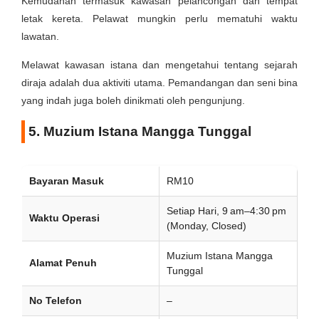
Kemudahan termasuk kawasan pelancongan dan tempat
letak kereta. Pelawat mungkin perlu mematuhi waktu
lawatan.
Melawat kawasan istana dan mengetahui tentang sejarah
diraja adalah dua aktiviti utama. Pemandangan dan seni bina
yang indah juga boleh dinikmati oleh pengunjung.
5. Muzium Istana Mangga Tunggal
Bayaran Masuk
RM10
Setiap Hari, 9 am–4:30 pm
Waktu Operasi
(Monday, Closed)
Muzium Istana Mangga
Alamat Penuh
Tunggal
No Telefon
–