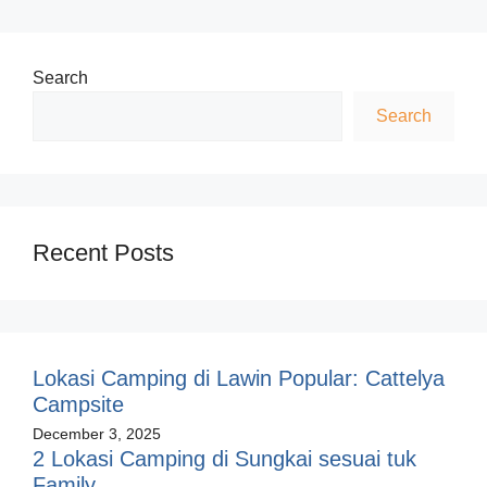
Search
Search
Recent Posts
Lokasi Camping di Lawin Popular: Cattelya
Campsite
December 3, 2025
2 Lokasi Camping di Sungkai sesuai tuk
Family