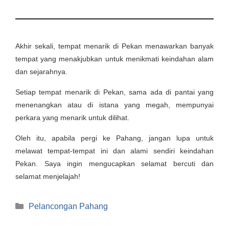
Akhir sekali, tempat menarik di Pekan menawarkan banyak
tempat yang menakjubkan untuk menikmati keindahan alam
dan sejarahnya.
Setiap tempat menarik di Pekan, sama ada di pantai yang
menenangkan atau di istana yang megah, mempunyai
perkara yang menarik untuk dilihat.
Oleh itu, apabila pergi ke Pahang, jangan lupa untuk
melawat tempat-tempat ini dan alami sendiri keindahan
Pekan. Saya ingin mengucapkan selamat bercuti dan
selamat menjelajah!
Categories
Pelancongan Pahang