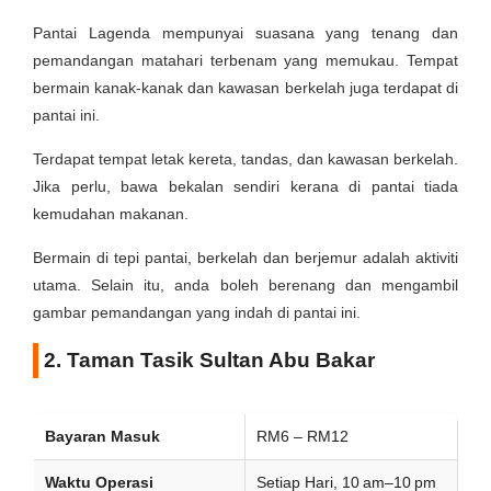
Pantai Lagenda mempunyai suasana yang tenang dan
pemandangan matahari terbenam yang memukau. Tempat
bermain kanak-kanak dan kawasan berkelah juga terdapat di
pantai ini.
Terdapat tempat letak kereta, tandas, dan kawasan berkelah.
Jika perlu, bawa bekalan sendiri kerana di pantai tiada
kemudahan makanan.
Bermain di tepi pantai, berkelah dan berjemur adalah aktiviti
utama. Selain itu, anda boleh berenang dan mengambil
gambar pemandangan yang indah di pantai ini.
2. Taman Tasik Sultan Abu Bakar
Bayaran Masuk
RM6 – RM12
Waktu Operasi
Setiap Hari, 10 am–10 pm