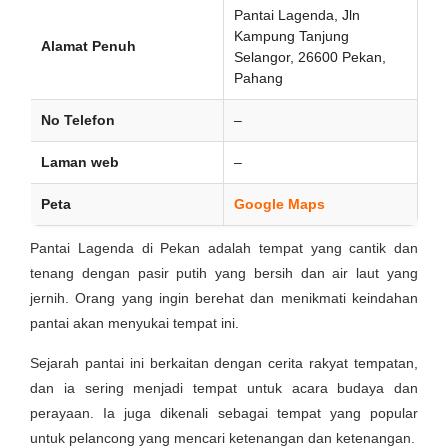
Pantai Lagenda, Jln
Kampung Tanjung
Alamat Penuh
Selangor, 26600 Pekan,
Pahang
No Telefon
–
Laman web
–
Peta
Google Maps
Pantai Lagenda di Pekan adalah tempat yang cantik dan
tenang dengan pasir putih yang bersih dan air laut yang
jernih. Orang yang ingin berehat dan menikmati keindahan
pantai akan menyukai tempat ini.
Sejarah pantai ini berkaitan dengan cerita rakyat tempatan,
dan ia sering menjadi tempat untuk acara budaya dan
perayaan. Ia juga dikenali sebagai tempat yang popular
untuk pelancong yang mencari ketenangan dan ketenangan.