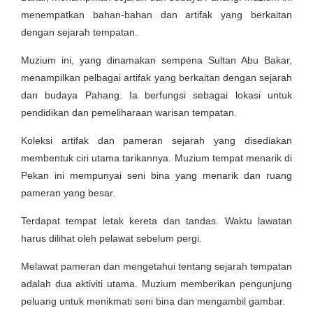
menempatkan bahan-bahan dan artifak yang berkaitan
dengan sejarah tempatan.
Muzium ini, yang dinamakan sempena Sultan Abu Bakar,
menampilkan pelbagai artifak yang berkaitan dengan sejarah
dan budaya Pahang. Ia berfungsi sebagai lokasi untuk
pendidikan dan pemeliharaan warisan tempatan.
Koleksi artifak dan pameran sejarah yang disediakan
membentuk ciri utama tarikannya. Muzium tempat menarik di
Pekan ini mempunyai seni bina yang menarik dan ruang
pameran yang besar.
Terdapat tempat letak kereta dan tandas. Waktu lawatan
harus dilihat oleh pelawat sebelum pergi.
Melawat pameran dan mengetahui tentang sejarah tempatan
adalah dua aktiviti utama. Muzium memberikan pengunjung
peluang untuk menikmati seni bina dan mengambil gambar.