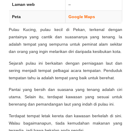
Laman web
–
Peta
Google Maps
Pulau Kucing, pulau kecil di Pekan, terkenal dengan
pantainya yang cantik dan suasananya yang tenang. Ia
adalah tempat yang sempurna untuk peminat alam sekitar
dan orang yang ingin melarikan diri daripada kesibukan kota.
Sejarah pulau ini berkaitan dengan perniagaan laut dan
sering menjadi tempat pelbagai acara tempatan. Penduduk
tempatan tahu ia adalah tempat yang baik untuk berehat.
Pantai yang bersih dan suasana yang tenang adalah ciri
utama. Selain itu, terdapat kawasan yang sesuai untuk
berenang dan pemandangan laut yang indah di pulau ini.
Terdapat tempat letak kereta dan kawasan berkelah di sini.
Walau bagaimanapun, tiada kemudahan makanan yang
tersedia, jadi bawa bekalan anda sendiri.