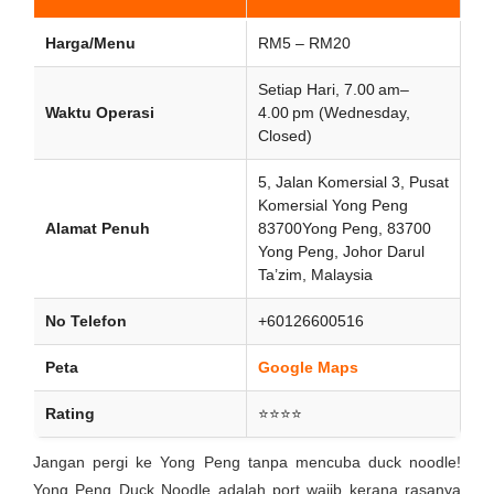
Harga/Menu
RM5 – RM20
Setiap Hari, 7.00 am–
Waktu Operasi
4.00 pm (Wednesday,
Closed)
5, Jalan Komersial 3, Pusat
Komersial Yong Peng
Alamat Penuh
83700Yong Peng, 83700
Yong Peng, Johor Darul
Ta’zim, Malaysia
No Telefon
+60126600516
Peta
Google Maps
Rating
⭐⭐⭐⭐
Jangan pergi ke Yong Peng tanpa mencuba duck noodle!
Yong Peng Duck Noodle adalah port wajib kerana rasanya