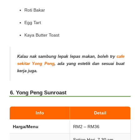
Roti Bakar
Egg Tart
Kaya Butter Toast
Kalau nak sambung lepak lepas makan, boleh try
cafe
sekitar Yong Peng
, ada yang estetik dan sesuai buat
kerja juga.
6. Yong Peng Sunroast
Info
Detail
Harga/Menu
RM2 – RM36
Setiap Hari, 7.30 am–