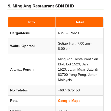
9. Ming Ang Restaurant SDN BHD
Info
Detail
Harga/Menu
RM3 – RM20
Setiap Hari, 7.00 am–
Waktu Operasi
8.00 pm
Ming Ang Restaurant Sdn
Bhd, Lot 1523, Jalan,
Alamat Penuh
1523, Jalan Muar Batu ½,
83700 Yong Peng, Johor,
Malaysia
No Telefon
+6074675453
Peta
Google Maps
Rating
⭐⭐⭐⭐