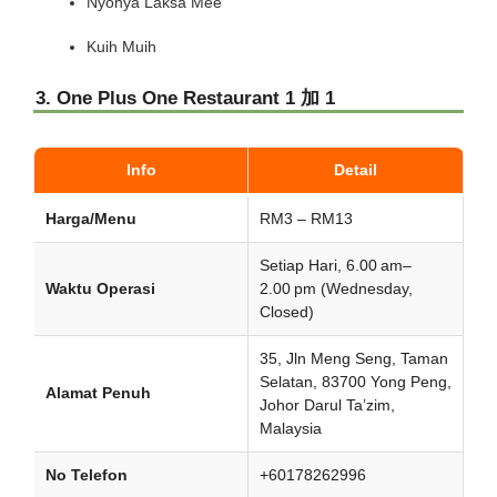
Nyonya Laksa Mee
Kuih Muih
3. One Plus One Restaurant 1 加 1
Info
Detail
Harga/Menu
RM3 – RM13
Setiap Hari, 6.00 am–
Waktu Operasi
2.00 pm (Wednesday,
Closed)
35, Jln Meng Seng, Taman
Selatan, 83700 Yong Peng,
Alamat Penuh
Johor Darul Ta’zim,
Malaysia
No Telefon
+60178262996