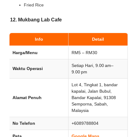
Fried Rice
12. Mukbang Lab Cafe
Info
Detail
Harga/Menu
RM5 – RM30
Setiap Hari, 9.00 am–
Waktu Operasi
9.00 pm
Lot 4, Tingkat 1, bandar
kapalai, Jalan Bubul,
Alamat Penuh
Bandar Kapalai, 91308
Semporna, Sabah,
Malaysia
No Telefon
+6089788804
Peta
Google Maps