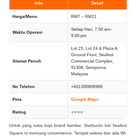
Info
Detail
Harga/Menu
RM7 – RM21
Setiap Hari, 7.00 am–
Waktu Operasi
9.00 pm
Lot 23, Lot 24 & Plaza A,
Ground Floor, Seafest
Alamat Penuh
Commercial Complex,
91308, Semporna,
Malaysia
No Telefon
+601300808989
Peta
Google Maps
Rating
⭐⭐⭐⭐
Untuk yang suka kopi brand familiar, Starbucks kat Seafest
Square ni memang convenience. Tempat selesa dan ada Wi-