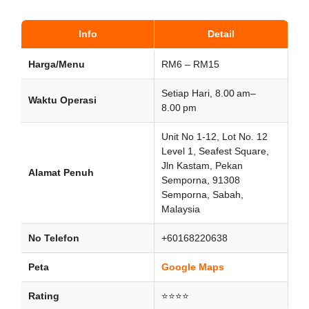
Info
Detail
Harga/Menu
RM6 – RM15
Setiap Hari, 8.00 am–
Waktu Operasi
8.00 pm
Unit No 1-12, Lot No. 12
Level 1, Seafest Square,
Jln Kastam, Pekan
Alamat Penuh
Semporna, 91308
Semporna, Sabah,
Malaysia
No Telefon
+60168220638
Peta
Google Maps
Rating
⭐⭐⭐⭐