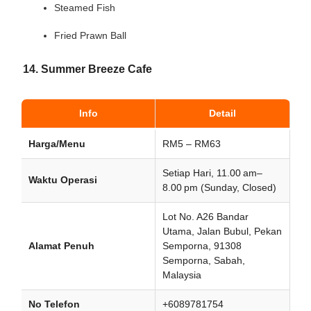
Steamed Fish
Fried Prawn Ball
14. Summer Breeze Cafe
Info
Detail
Harga/Menu
RM5 – RM63
Setiap Hari, 11.00 am–
Waktu Operasi
8.00 pm (Sunday, Closed)
Lot No. A26 Bandar
Utama, Jalan Bubul, Pekan
Alamat Penuh
Semporna, 91308
Semporna, Sabah,
Malaysia
No Telefon
+6089781754