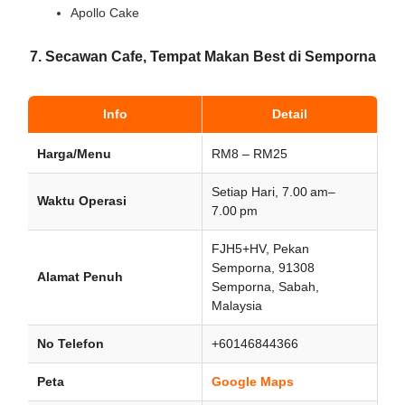
Apollo Cake
7. Secawan Cafe, Tempat Makan Best di Semporna
Info
Detail
Harga/Menu
RM8 – RM25
Setiap Hari, 7.00 am–
Waktu Operasi
7.00 pm
FJH5+HV, Pekan
Semporna, 91308
Alamat Penuh
Semporna, Sabah,
Malaysia
No Telefon
+60146844366
Peta
Google Maps