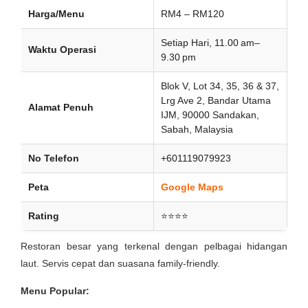
Harga/Menu
RM4 – RM120
Setiap Hari, 11.00 am–
Waktu Operasi
9.30 pm
Blok V, Lot 34, 35, 36 & 37,
Lrg Ave 2, Bandar Utama
Alamat Penuh
IJM, 90000 Sandakan,
Sabah, Malaysia
No Telefon
+601119079923
Peta
Google Maps
Rating
⭐⭐⭐⭐
Restoran besar yang terkenal dengan pelbagai hidangan
laut. Servis cepat dan suasana family-friendly.
Menu Popular: