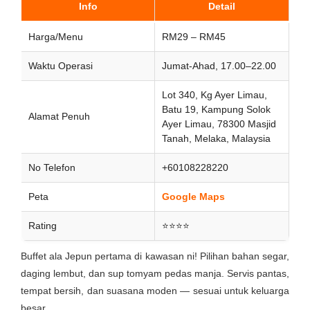
Info
Detail
Harga/Menu
RM29 – RM45
Waktu Operasi
Jumat-Ahad, 17.00–22.00
Lot 340, Kg Ayer Limau,
Batu 19, Kampung Solok
Alamat Penuh
Ayer Limau, 78300 Masjid
Tanah, Melaka, Malaysia
No Telefon
+60108228220
Peta
Google Maps
Rating
⭐⭐⭐⭐
Buffet ala Jepun pertama di kawasan ni! Pilihan bahan segar,
daging lembut, dan sup tomyam pedas manja. Servis pantas,
tempat bersih, dan suasana moden — sesuai untuk keluarga
besar.