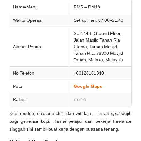
Harga/Menu
RM5 – RM18
Waktu Operasi
Setiap Hari, 07.00–21.40
SU 1443 (Ground Floor,
Jalan Masjid Tanah Ria
Alamat Penuh
Utama, Taman Masjid
Tanah Ria, 78300 Masjid
Tanah, Melaka, Malaysia
No Telefon
+60128161340
Peta
Google Maps
Rating
⭐⭐⭐⭐
Kopi moden, suasana chill, dan wifi laju — inilah
spot
wajib
bagi generasi kopi. Ramai pelajar dan pekerja freelance
singgah sini sambil buat kerja dengan suasana tenang.