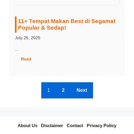
11+ Tempat Makan Best di Segamat
Popular & Sedap!
July 25, 2025
…
Read
1
2
Next
About Us
I
Disclaimer
I
Contact
I
Privacy Policy