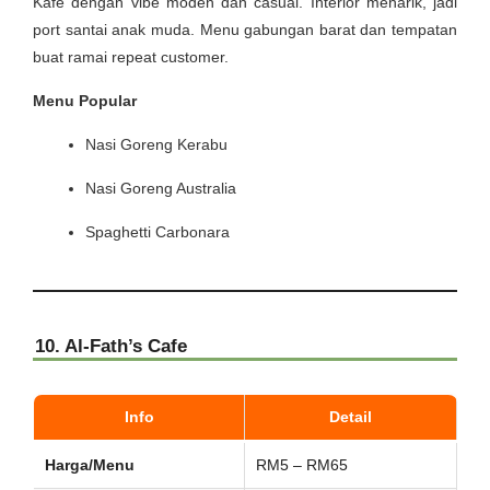
Kafe dengan vibe moden dan casual. Interior menarik, jadi
port santai anak muda. Menu gabungan barat dan tempatan
buat ramai repeat customer.
Menu Popular
Nasi Goreng Kerabu
Nasi Goreng Australia
Spaghetti Carbonara
10. Al-Fath’s Cafe
Info
Detail
Harga/Menu
RM5 – RM65