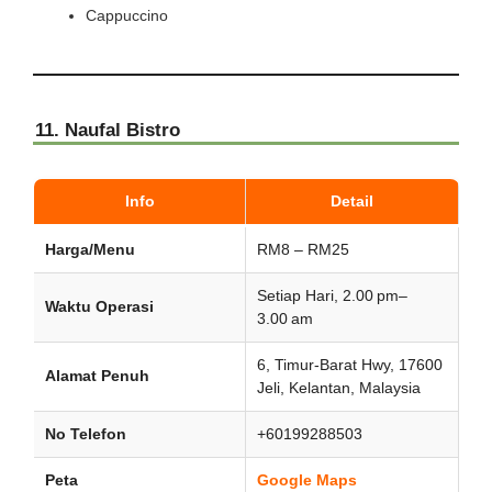
Cappuccino
11. Naufal Bistro
Info
Detail
Harga/Menu
RM8 – RM25
Setiap Hari, 2.00 pm–
Waktu Operasi
3.00 am
6, Timur-Barat Hwy, 17600
Alamat Penuh
Jeli, Kelantan, Malaysia
No Telefon
+60199288503
Peta
Google Maps