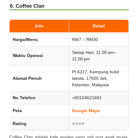
6. Coffee Clan
Info
Detail
Harga/Menu
RM7 – RM30
Setiap Hari, 11.00 am–
Waktu Operasi
11.00 pm
Pt 6217, Kampung bukit
Alamat Penuh
lakota, 17600 Jeli,
Kelantan, Malaysia
No Telefon
+60104621681
Peta
Google Maps
Rating
⭐⭐⭐⭐
Coffee Clan adalah kafe moden yang jadi port anak muda.