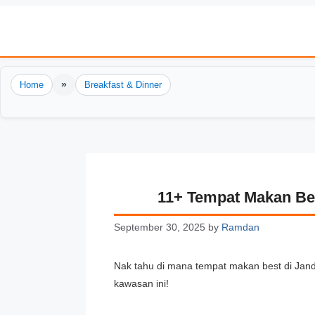
Skip
to
content
»
Home
Breakfast & Dinner
11+ Tempat Makan Bes
September 30, 2025
by
Ramdan
Nak tahu di mana tempat makan best di Jand
kawasan ini!