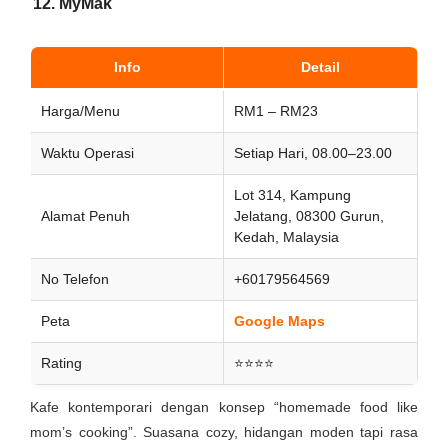
12. MyMak
Info
Detail
Harga/Menu
RM1 – RM23
Waktu Operasi
Setiap Hari, 08.00–23.00
Lot 314, Kampung
Alamat Penuh
Jelatang, 08300 Gurun,
Kedah, Malaysia
No Telefon
+60179564569
Peta
Google Maps
Rating
⭐⭐⭐⭐
Kafe kontemporari dengan konsep “homemade food like
mom’s cooking”. Suasana cozy, hidangan moden tapi rasa