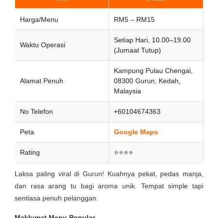
Harga/Menu
RM5 – RM15
Setiap Hari, 10.00–19.00
Waktu Operasi
(Jumaat Tutup)
Kampung Pulau Chengai,
Alamat Penuh
08300 Gurun, Kedah,
Malaysia
No Telefon
+60104674363
Peta
Google Maps
Rating
⭐⭐⭐⭐
Laksa paling viral di Gurun! Kuahnya pekat, pedas manja,
dan rasa arang tu bagi aroma unik. Tempat simple tapi
sentiasa penuh pelanggan.
Maklumat Menu Popular