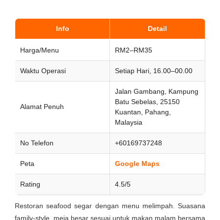
Info
Detail
Harga/Menu
RM2–RM35
Waktu Operasi
Setiap Hari, 16.00–00.00
Jalan Gambang, Kampung
Batu Sebelas, 25150
Alamat Penuh
Kuantan, Pahang,
Malaysia
No Telefon
+60169737248
Peta
Google Maps
Rating
4.5/5
Restoran seafood segar dengan menu melimpah. Suasana
family-style, meja besar sesuai untuk makan malam bersama