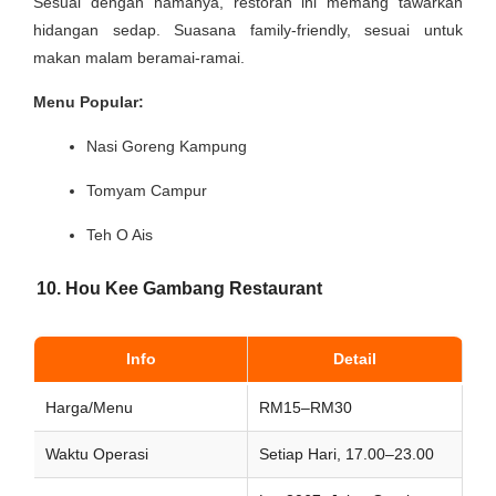
Sesuai dengan namanya, restoran ini memang tawarkan
hidangan sedap. Suasana family-friendly, sesuai untuk
makan malam beramai-ramai.
Menu Popular:
Nasi Goreng Kampung
Tomyam Campur
Teh O Ais
10. Hou Kee Gambang Restaurant
Info
Detail
Harga/Menu
RM15–RM30
Waktu Operasi
Setiap Hari, 17.00–23.00