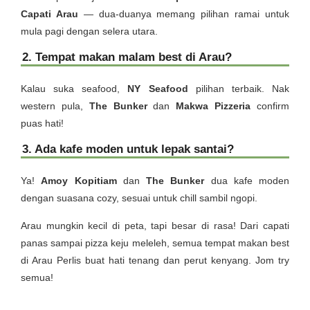
Capati Arau
— dua-duanya memang pilihan ramai untuk
mula pagi dengan selera utara.
2. Tempat makan malam best di Arau?
Kalau suka seafood,
NY Seafood
pilihan terbaik. Nak
western pula,
The Bunker
dan
Makwa Pizzeria
confirm
puas hati!
3. Ada kafe moden untuk lepak santai?
Ya!
Amoy Kopitiam
dan
The Bunker
dua kafe moden
dengan suasana cozy, sesuai untuk chill sambil ngopi.
Arau mungkin kecil di peta, tapi besar di rasa! Dari capati
panas sampai pizza keju meleleh, semua tempat makan best
di Arau Perlis buat hati tenang dan perut kenyang. Jom try
semua!