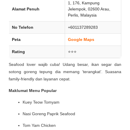
1, 176, Kampung
Alamat Penuh
Jelempok, 02600 Arau,
Perlis, Malaysia
No Telefon
+601137289283
Peta
Google Maps
Rating
⭐⭐⭐
Seafood lover wajib cuba! Udang besar, ikan segar dan
sotong goreng tepung dia memang ‘terangkat’. Suasana
family-friendly dan layanan cepat.
Maklumat Menu Popular
Kuey Teow Tomyam
Nasi Goreng Paprik Seafood
Tom Yam Chicken