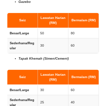
Gazebo
Lawatan Harian
Saiz
Bermalam (RM)
(RM)
Besar/Large
50
80
Sederhana/Reg
30
60
ular
Tapak Khemah (Simen/Cement)
Lawatan Harian
Saiz
Bermalam (RM)
(RM)
Besar/Large
30
60
Sederhana/Reg
25
40
ular