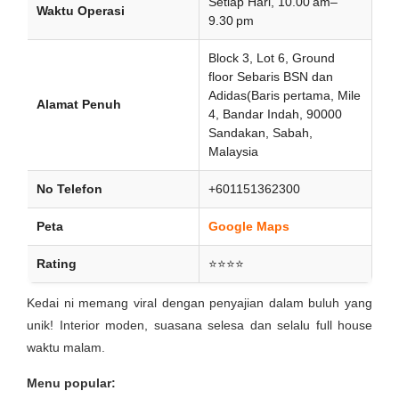
Setiap Hari, 10.00 am–
Waktu Operasi
9.30 pm
Block 3, Lot 6, Ground
floor Sebaris BSN dan
Adidas(Baris pertama, Mile
Alamat Penuh
4, Bandar Indah, 90000
Sandakan, Sabah,
Malaysia
No Telefon
+601151362300
Peta
Google Maps
Rating
⭐⭐⭐⭐
Kedai ni memang viral dengan penyajian dalam buluh yang
unik! Interior moden, suasana selesa dan selalu full house
waktu malam.
Menu popular: