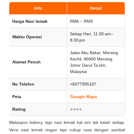
Info
Detail
Harga Nasi lemak
RM6 – RM9
Setiap Hari, 11.00 am–
Waktu Operasi
8.00 pm
Jalan Abu Bakar, Mersing
Kechil, 86800 Mersing,
Alamat Penuh
Johor Darul Ta’zim,
Malaysia
No Telefon
+6077995187
Peta
Google Maps
Rating
⭐⭐⭐⭐
Walaupun bakery, tapi nasi lemak kat sini tak kalah sedap.
Versi nasi lemak ringan tapi cukup rasa dengan sambal