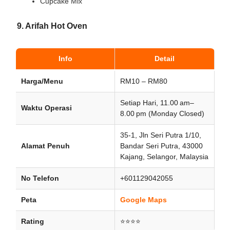
Cupcake Mix
9. Arifah Hot Oven
Info
Detail
Harga/Menu
RM10 – RM80
Setiap Hari, 11.00 am–
Waktu Operasi
8.00 pm (Monday Closed)
35-1, Jln Seri Putra 1/10,
Alamat Penuh
Bandar Seri Putra, 43000
Kajang, Selangor, Malaysia
No Telefon
+601129042055
Peta
Google Maps
Rating
⭐⭐⭐⭐