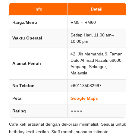
Info
Detail
Harga/Menu
RM5 – RM60
Setiap Hari, 11.00 am–
Waktu Operasi
10.00 pm
42, Jln Memanda 9, Taman
Dato Ahmad Razali, 68000
Alamat Penuh
Ampang, Selangor,
Malaysia
No Telefon
+601135082997
Peta
Google Maps
Rating
⭐⭐⭐⭐
Cafe kek artisanal dengan dekorasi minimalist. Sesuai untuk
birthday kecil-kecilan. Staff ramah, suasana intimate.