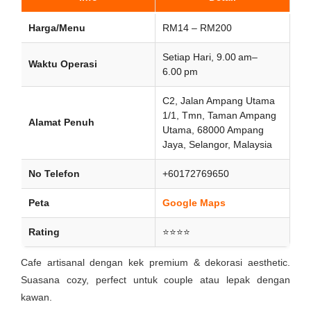
Harga/Menu
RM14 – RM200
Setiap Hari, 9.00 am–
Waktu Operasi
6.00 pm
C2, Jalan Ampang Utama
1/1, Tmn, Taman Ampang
Alamat Penuh
Utama, 68000 Ampang
Jaya, Selangor, Malaysia
No Telefon
+60172769650
Peta
Google Maps
Rating
⭐⭐⭐⭐
Cafe artisanal dengan kek premium & dekorasi aesthetic.
Suasana cozy, perfect untuk couple atau lepak dengan
kawan.