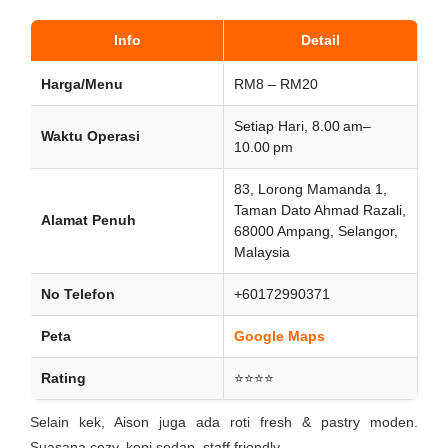
Info
Detail
Harga/Menu
RM8 – RM20
Setiap Hari, 8.00 am–
Waktu Operasi
10.00 pm
83, Lorong Mamanda 1,
Taman Dato Ahmad Razali,
Alamat Penuh
68000 Ampang, Selangor,
Malaysia
No Telefon
+60172990371
Peta
Google Maps
Rating
⭐⭐⭐⭐
Selain kek, Aison juga ada roti fresh & pastry moden.
Suasana cozy, kopi sedap, staff friendly.