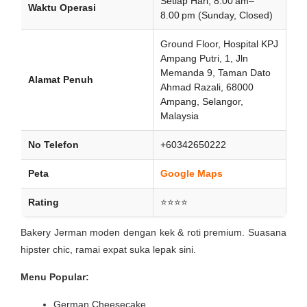
Setiap Hari, 8.00 am–
Waktu Operasi
8.00 pm (Sunday, Closed)
Ground Floor, Hospital KPJ
Ampang Putri, 1, Jln
Memanda 9, Taman Dato
Alamat Penuh
Ahmad Razali, 68000
Ampang, Selangor,
Malaysia
No Telefon
+60342650222
Peta
Google Maps
Rating
⭐⭐⭐⭐
Bakery Jerman moden dengan kek & roti premium. Suasana
hipster chic, ramai expat suka lepak sini.
Menu Popular:
German Cheesecake