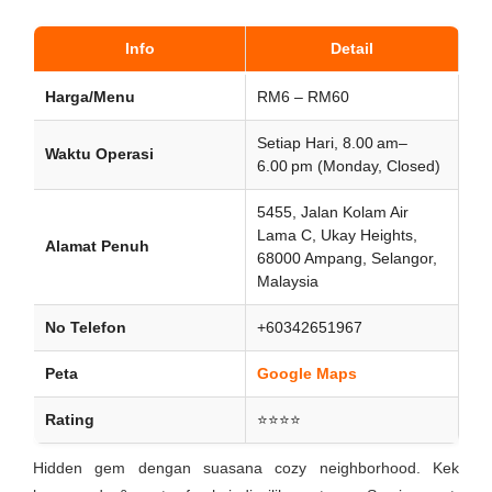
Info
Detail
Harga/Menu
RM6 – RM60
Setiap Hari, 8.00 am–
Waktu Operasi
6.00 pm (Monday, Closed)
5455, Jalan Kolam Air
Lama C, Ukay Heights,
Alamat Penuh
68000 Ampang, Selangor,
Malaysia
No Telefon
+60342651967
Peta
Google Maps
Rating
⭐⭐⭐⭐
Hidden gem dengan suasana cozy neighborhood. Kek