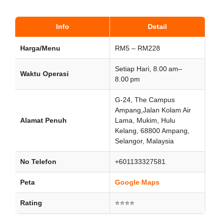
Info
Detail
Harga/Menu
RM5 – RM228
Setiap Hari, 8.00 am–
Waktu Operasi
8.00 pm
G-24, The Campus
Ampang,Jalan Kolam Air
Alamat Penuh
Lama, Mukim, Hulu
Kelang, 68800 Ampang,
Selangor, Malaysia
No Telefon
+601133327581
Peta
Google Maps
Rating
⭐⭐⭐⭐