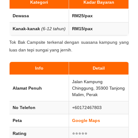
Kategori
Kadar Bayaran
Dewasa
RM25/pax
Kanak-kanak
(6-12 tahun)
RM15/pax
Tok Bak Campsite terkenal dengan suasana kampung yang
luas dan tepi sungai yang jernih.
Info
Detail
Jalan Kampung
Alamat Penuh
Chinggung, 35900 Tanjong
Malim, Perak
No Telefon
+60172467803
Peta
Google Maps
Rating
⭐⭐⭐⭐⭐