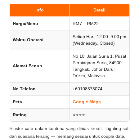
Info
Detail
Harga/Menu
RM7 – RM22
Setiap Hari, 12.00–9.00 pm
Waktu Operasi
(Wednesday, Closed)
No 10, Jalan Suria 1, Pusat
Perniagaan Suria, 84900
Alamat Penuh
Tangkak, Johor Darul
Ta’zim, Malaysia
No Telefon
+60108373074
Peta
Google Maps
Rating
⭐⭐⭐⭐
Hipster cafe dalam kontena yang dihias kreatif. Lighting soft
dan suasana tenang — memang sesuai untuk couple date.