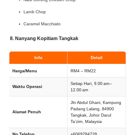
Lamb Chop
Caramel Macchiato
8. Nanyang Kopitiam Tangkak
Info
Detail
Harga/Menu
RM4 – RM22
Setiap Hari, 9.00 am–
Waktu Operasi
12.00 am
Jln Abdul Ghani, Kampung
Padang Lalang, 84900
Alamat Penuh
Tangkak, Johor Darul
Ta’zim, Malaysia
No Telefon
+6069784728