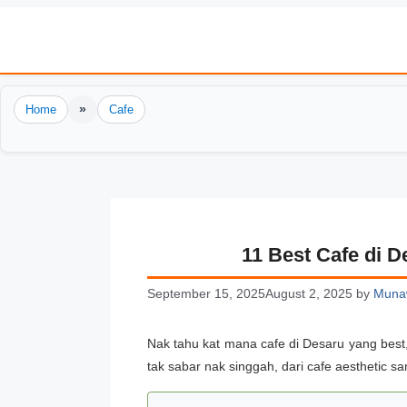
Skip
to
content
»
Home
Cafe
11 Best Cafe di D
September 15, 2025
August 2, 2025
by
Muna
Nak tahu kat mana cafe di Desaru yang best
tak sabar nak singgah, dari cafe aesthetic s