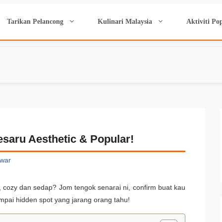
Tarikan Pelancong
Kulinari Malaysia
Aktiviti Po
esaru Aesthetic & Popular!
war
, cozy dan sedap? Jom tengok senarai ni, confirm buat kau
ampai hidden spot yang jarang orang tahu!